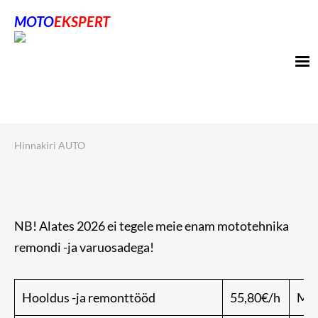
MOTO
EKSPE
RT
Hinnakiri AUTO
NB! Alates 2026 ei tegele meie enam mototehnika
remondi -ja varuosadega!
Hooldus -ja remonttööd
55,80€/h
Min