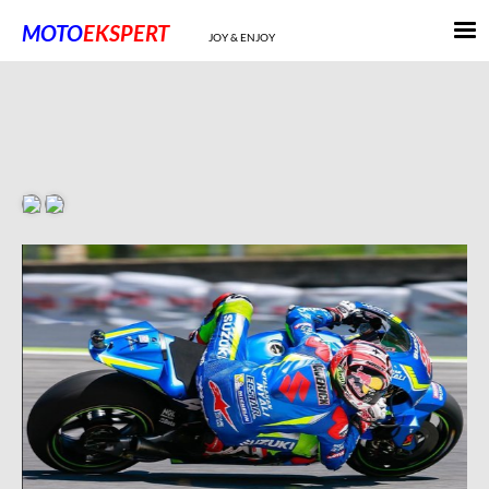
MOTO
EKSPE
RT
JOY & ENJOY